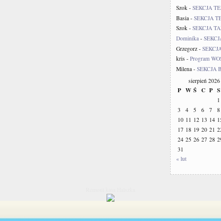
Szok
-
SEKCJA T
Basia
-
SEKCJA 
Szok
-
SEKCJA TA
Dominika
-
SEKCJ
Grzegorz
-
SEKCJ
kris
-
Program WOŚ
Milena
-
SEKCJA 
sierpień 2026
P
W
Ś
C
P
S
1
3
4
5
6
7
8
10
11
12
13
14
1
17
18
19
20
21
2
24
25
26
27
28
2
31
« lut
Remont kina Halszka