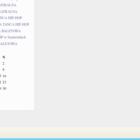
EATRALNA
TEATRALNA
ŃCA HIP-HOP
A TAŃCA HIP-HOP
A BALETOWA
P w Szamotułach
BALETOWA
N
2
9
5
16
2
23
9
30