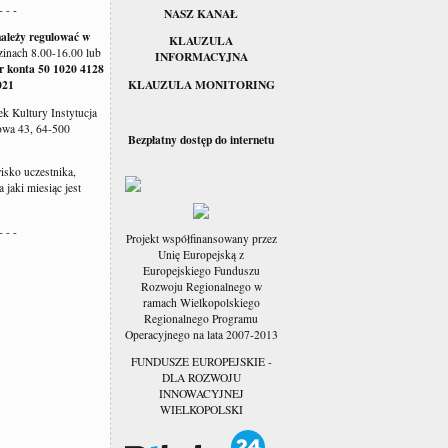
- - -
NASZ KANAŁ
należy regulować w
KLAUZULA
inach 8.00-16.00 lub
INFORMACYJNA
r konta 50 1020 4128
KLAUZULA MONITORING
021
k Kultury Instytucja
owa 43, 64-500
Bezpłatny dostęp do internetu
wisko uczestnika,
 jaki miesiąc jest
- - -
Projekt współfinansowany przez
Unię Europejską z
Europejskiego Funduszu
Rozwoju Regionalnego w
ramach Wielkopolskiego
Regionalnego Programu
Operacyjnego na lata 2007-2013
FUNDUSZE EUROPEJSKIE -
DLA ROZWOJU
INNOWACYJNEJ
WIELKOPOLSKI