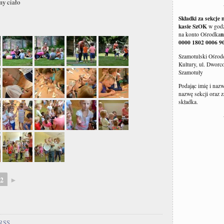
my ciało
Składki za sekcje 
kasie SzOK
w godz
n
na konto Ośrodka
0000 1802 0006 9
Szamotulski Ośrode
Kultury, ul. Dworc
Szamotuły
Podając imię i naz
nazwę sekcji oraz za
składka.
2
►
RSS