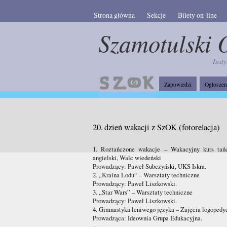
Strona główna
Sekcje
Bilety on-line
Szamotulski 
Insty
Zapowiedzi
Ogłoszen
20. dzień wakacji z SzOK (fotorelacja)
1. Roztańczone wakacje – Wakacyjny kurs tań
angielski, Walc wiedeński
Prowadzący: Paweł Subczyński, UKS Iskra.
2. „Kraina Lodu“ – Warsztaty techniczne
Prowadzący: Paweł Liszkowski.
3. „Star Wars” – Warsztaty techniczne
Prowadzący: Paweł Liszkowski.
4. Gimnastyka leniwego języka – Zajęcia logopedy
Prowadząca: Ideownia Grupa Edukacyjna.