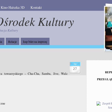
Kino Halszka 3D
Kontakt
Ośrodek Kultury
tucja Kultury
ia
Relacje
kup bilet na imprezę
lip
27
REP
ca towarzyskiego – Cha-Cha, Samba, Jive, Walc
PRZEGLĄ
czne