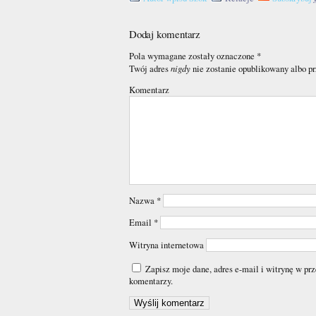
Dodaj komentarz
Pola wymagane zostały oznaczone
*
nigdy
Twój adres
nie zostanie opublikowany albo p
Komentarz
Nazwa
*
Email
*
Witryna internetowa
Zapisz moje dane, adres e-mail i witrynę w pr
komentarzy.