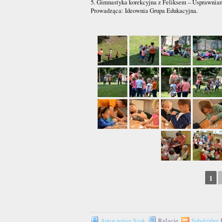
5. Gimnastyka korekcyjna z Feliksem – Usprawnia
Prowadząca: Ideownia Grupa Edukacyjna.
1
Autor wpisu Szok
Relacje
Subskrybuj