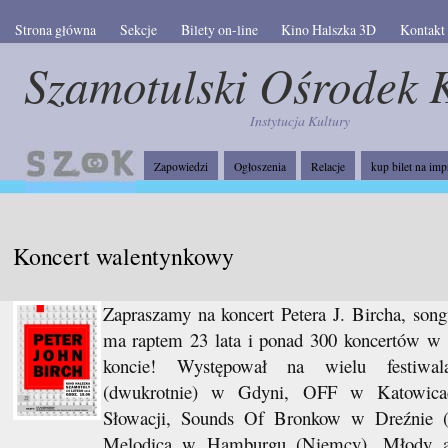
Strona główna
Sekcje
Bilety on-line
Kino Halszka 3D
Kontakt
Szamotulski Ośrodek 
Instytucja Kultury
Zapowiedzi
Ogłoszenia
Relacje
kup bilet na imp
Koncert walentynkowy
Zapraszamy na koncert Petera J. Bircha, song
ma raptem 23 lata i ponad 300 koncertów w 
koncie! Występował na wielu festiwal
(dwukrotnie) w Gdyni, OFF w Katowica
Słowacji, Sounds Of Bronkow w Dreźnie 
Melodica w Hamburgu (Niemcy). Młody a