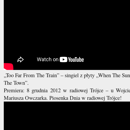
„Too Far From The Train” – singiel z płyty „When The Sun
The Town”.
Premiera: 8 grudnia 2012 w radiowej Trójce – u Wojc
Mariusza Owczarka. Piosenka Dnia w radiowej Trójce!