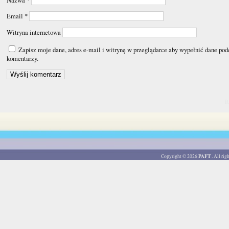
Nazwa
*
Email
*
Witryna internetowa
Zapisz moje dane, adres e-mail i witrynę w przeglądarce aby wypełnić dane pod
komentarzy.
R
PAFT
Copyright © 2026
. All ri