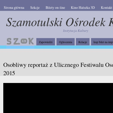
Strona główna
Sekcje
Bilety on-line
Kino Halszka 3D
Kontakt
Szamotulski Ośrodek 
Instytucja Kultury
Zapowiedzi
Ogłoszenia
Relacje
kup bilet na imp
Osobliwy reportaż z Ulicznego Festiwalu Os
2015