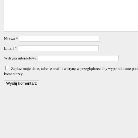
Nazwa
*
Email
*
Witryna internetowa
Zapisz moje dane, adres e-mail i witrynę w przeglądarce aby wypełnić dane pod
komentarzy.