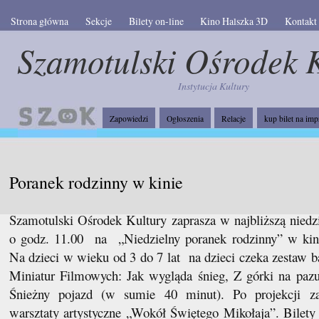
Strona główna
Sekcje
Bilety on-line
Kino Halszka 3D
Kontakt
Szamotulski Ośrodek 
Instytucja Kultury
Zapowiedzi
Ogłoszenia
Relacje
kup bilet na imp
Poranek rodzinny w kinie
Szamotulski Ośrodek Kultury zaprasza w najbliższą niedzi
o godz. 11.00 na „Niedzielny poranek rodzinny” w kin
Na dzieci w wieku od 3 do 7 lat na dzieci czeka zestaw b
Miniatur Filmowych:
Jak wygląda śnieg, Z górki na pazu
Śnieżny pojazd (w sumie 40 minut). Po projekcji z
warsztaty artystyczne „Wokół Świętego Mikołaja”. Bilety 